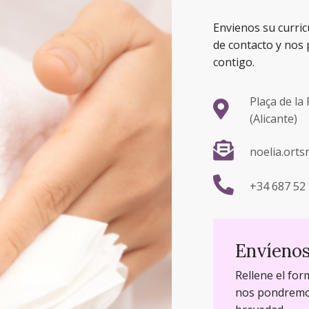
Envienos su curri
de contacto y nos
contigo.
Plaça de la 
(Alicante)
noelia.ort
+34 687 52 
Envíeno
Rellene el for
nos pondremos